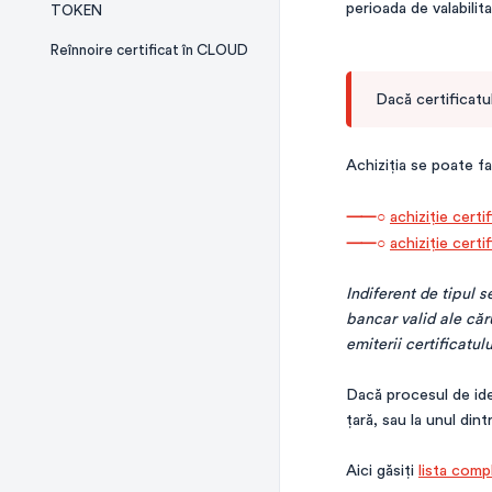
perioada de valabilit
TOKEN
Reînnoire certificat în CLOUD
Dacă certificatul
Achiziția se poate fa
⸺○
achiziție cer
⸺○
achiziție cert
Indiferent de tipul 
bancar valid ale căr
emiterii certificatulu
Dacă procesul de iden
țară, sau la unul din
Aici găsiți
lista comp