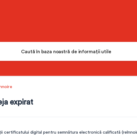
nnoire
eja expirat
ții certificatului digital pentru semnătura electronică calificată (reînno