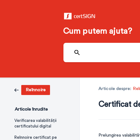
Cum putem ajuta?
Articole despre:
Reî
Reînnoire
Certificat d
Articole înrudite
Verificarea valabilității
certificatului digital
Prelungirea valabilită
Reînnoire certificat pe