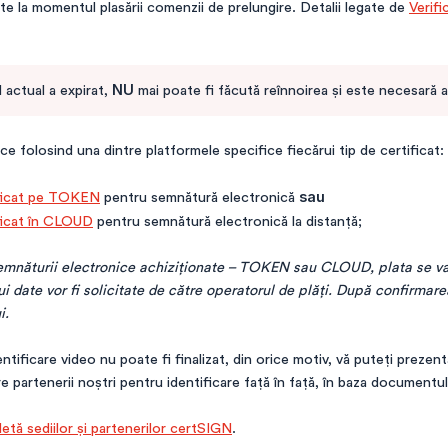
ate la momentul plasării comenzii de prelungire. Detalii legate de
Verific
 actual a expirat,
NU
mai poate fi făcută reînnoirea și este necesară a
ce folosind una dintre platformele specifice fiecărui tip de certificat:
tificat pe TOKEN
pentru semnătură electronică
sau
ificat în CLOUD
pentru semnătură electronică la distanță;
semnăturii electronice achiziţionate – TOKEN sau CLOUD, plata se va 
ui date vor fi solicitate de către operatorul de plăţi. După confirmare
i.
tificare video nu poate fi finalizat, din orice motiv, vă puteți prezent
tre partenerii noștri pentru identificare față în față, în baza documentul
letă sediilor și partenerilor certSIGN
.