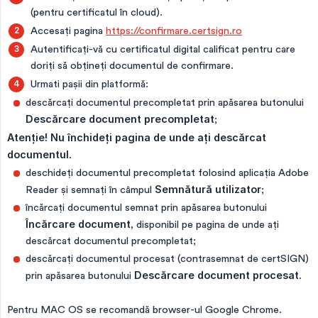
(pentru certificatul în cloud).
Accesați pagina
https://confirmare.certsign.ro
Autentificați-vă cu certificatul digital calificat pentru care
doriți să obțineți documentul de confirmare.
Urmati pașii din platformă:
descărcați documentul precompletat prin apăsarea butonului
Descărcare document precompletat
;
Atenție! Nu închideți pagina de unde ați descărcat 
documentul.
deschideți documentul precompletat folosind aplicația Adobe
Reader și semnați în câmpul
Semnătură utilizator
;
încărcați documentul semnat prin apăsarea butonului
Încărcare document
, disponibil pe pagina de unde ați
descărcat documentul precompletat;
descărcați documentul procesat (contrasemnat de certSIGN)
prin apăsarea butonului
Descărcare document procesat
.
Pentru MAC OS se recomandă browser-ul Google Chrome.