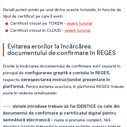
Detalii puteți urmări pe unul dintre aceste tutoriale, în funcție de
tipul de certificat pe care îl aveți:
Certificat stocat pe TOKEN -
vedeți tutorial
Certificat stocat în CLOUD -
vedeți tutorial
.
Evitarea erorilor la încărcărea
documentului de confirmare în REGES
Erorile la încărcarea documentului de confirmare sunt cauzate în
principal de
configurarea greșită a contului în REGES
,
respectiv
nerespectarea instrucțiunilor prezentate în 
platformă
. Pentru evitarea acestora, în platforma REGES trebuie
avute în vederea următoarele:
⸺ !
datele introduse trebuie să fie IDENTICE cu cele din 
documentul de confirmare și certificatul digital pentru 
semnătură electronică
– nume și prenume complet, fără
diacritice (atenție îndeosebi la prenume multiple, acestea trebuie