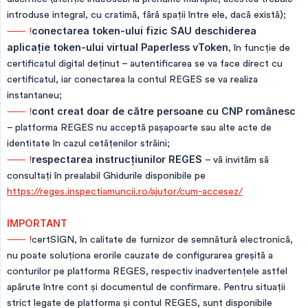
introduse integral, cu cratimă, fără spații între ele, dacă există);
⸺ !
conectarea token-ului fizic SAU deschiderea 
aplicație token-ului virtual Paperless vToken
, în funcție de
certificatul digital deținut – autentificarea se va face direct cu
certificatul, iar conectarea la contul REGES se va realiza
instantaneu;
⸺ !
cont creat doar de către persoane cu CNP românesc
– platforma REGES nu acceptă pașapoarte sau alte acte de
identitate în cazul cetățenilor străini;
⸺ !
respectarea instrucțiunilor REGES
– vă invităm să
consultați în prealabil Ghidurile disponibile pe
https://reges.inspectiamuncii.ro/ajutor/cum-accesez/
IMPORTANT
⸺ !
certSIGN, în calitate de furnizor de semnătură electronică,
nu poate soluționa erorile cauzate de configurarea greșită a
conturilor pe platforma REGES, respectiv inadvertențele astfel
apărute între cont și documentul de confirmare. Pentru situații
strict legate de platforma și contul REGES, sunt disponibile