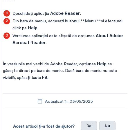
Deschideți aplicația
Adobe Reader
.
Din bara de meniu, accesați butonul **Menu **și efectuați
click pe
Help
.
Versiunea aplicației este afișată de opțiunea
About Adobe 
Acrobat Reader
.
În versiunile mai vechi de Adobe Reader, opțiunea
Help
se
găsește direct pe bara de meniu. Dacă bara de meniu nu este
vizibilă, apăsați tasta
F9.
Actualizat în: 03/09/2025
Da
Nu
Acest articol ți-a fost de ajutor?