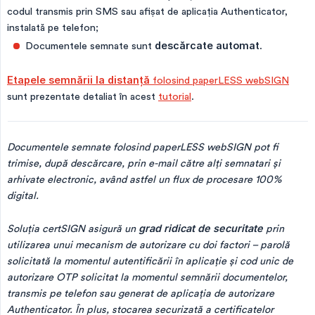
codul transmis prin SMS sau afișat de aplicația Authenticator,
instalată pe telefon;
Documentele semnate sunt
descărcate automat
.
Etapele semnării la distanță
folosind paperLESS webSIGN
sunt prezentate detaliat în acest
tutorial
.
Documentele semnate folosind paperLESS webSIGN pot fi 
trimise, după descărcare, prin e-mail către alți semnatari şi 
arhivate electronic, având astfel un flux de procesare 100% 
digital.
Soluţia certSIGN asigură un 
grad ridicat de securitate
 prin 
utilizarea unui mecanism de autorizare cu doi factori – parolă 
solicitată la momentul autentificării în aplicație şi cod unic de 
autorizare OTP solicitat la momentul semnării documentelor, 
transmis pe telefon sau generat de aplicația de autorizare 
Authenticator. În plus, stocarea securizată a certificatelor 