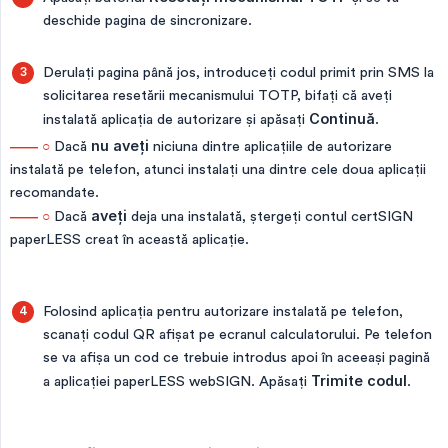
deschide pagina de sincronizare.
Derulați pagina până jos, introduceți codul primit prin SMS la
solicitarea resetării mecanismului TOTP, bifați că aveți
instalată aplicația de autorizare și apăsați
Continuă
.
—— ○
Dacă
nu aveți
niciuna dintre aplicațiile de autorizare
instalată pe telefon, atunci instalați una dintre cele doua aplicații
recomandate.
—— ○
Dacă
aveți
deja una instalată, ștergeți contul certSIGN
paperLESS creat în această aplicație.
Folosind aplicația pentru autorizare instalată pe telefon,
scanați codul QR afișat pe ecranul calculatorului. Pe telefon
se va afișa un cod ce trebuie introdus apoi în aceeași pagină
a aplicației paperLESS webSIGN. Apăsați
Trimite codul
.